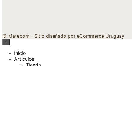
© Matebom - Sitio diseñado por
eCommerce Uruguay
×
Inicio
Artículos
Tienda
Artesanos
Tips para tu mate
Cómo preparar un buen mate amargo
Curado del mate de calabaza
Cuidados para la bombilla de tu mate
Mayoristas
Exportaciones
Regalos empresariales
Contacto
×