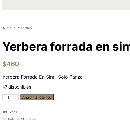
INICIO
/
YERBERAS
Yerbera forrada en sim
$
460
Yerbera Forrada En Simil Solo Panza
47 disponibles
Añadir al carrito
SKU:
Y021
CATEGORÍA:
YERBERAS