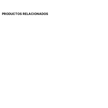
PRODUCTOS RELACIONADOS
$
1.130
$
2.820
$
2.229
$
3.262
$
2.500