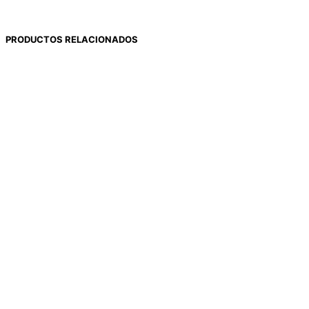
PRODUCTOS RELACIONADOS
$
632
$
4.246
$
1.130
$
682