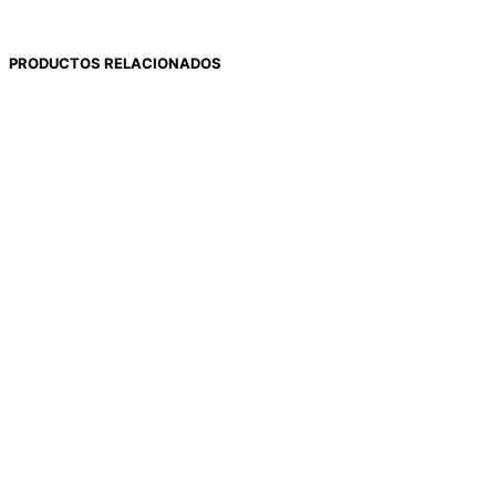
PRODUCTOS RELACIONADOS
$
852
$
2.148
$
1.997
$
898