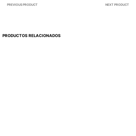
PREVIOUS PRODUCT
NEXT PRODUCT
PRODUCTOS RELACIONADOS
$
9.374
$
455
$
736
$
1.607